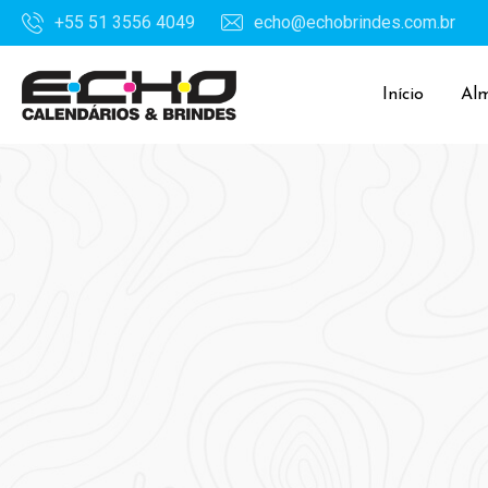
+55 51 3556 4049
echo@echobrindes.com.br
Início
Al