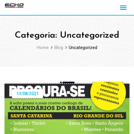
Skip
to
content
Categoria:
Uncategorized
Home
Blog
Uncategorized
13/08/2021