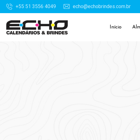
+55 51 3556 4049
echo@echobrindes.com.br
Início
Al