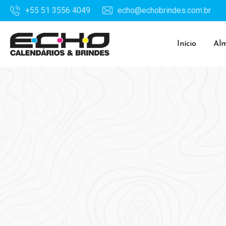
+55 51 3556 4049
echo@echobrindes.com.br
Início
Al