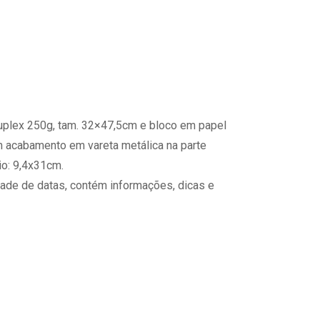
plex 250g, tam. 32×47,5cm e bloco em papel
m acabamento em vareta metálica na parte
io: 9,4x31cm.
dade de datas, contém informações, dicas e