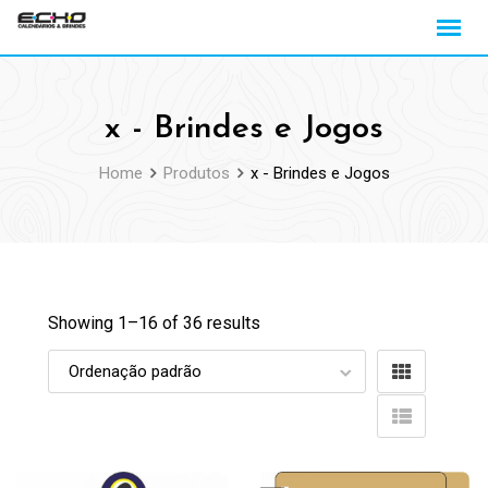
Skip
to
content
x - Brindes e Jogos
Home
Produtos
x - Brindes e Jogos
Showing 1–
16
of 36 results