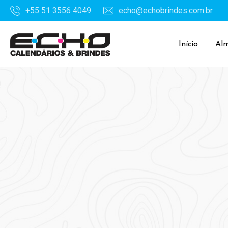
+55 51 3556 4049
echo@echobrindes.com.br
Início
Al