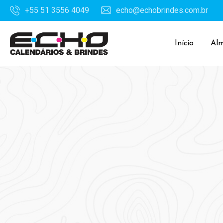
+55 51 3556 4049
echo@echobrindes.com.br
Início
Al