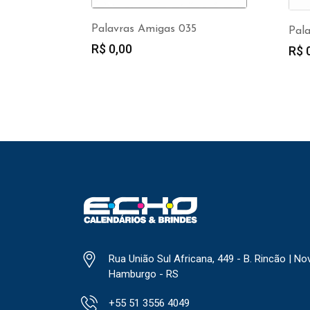
Palavras Amigas 035
Pal
R$
0,00
R$
0
Rua União Sul Africana, 449 - B. Rincão | No
Hamburgo - RS
+55 51 3556 4049