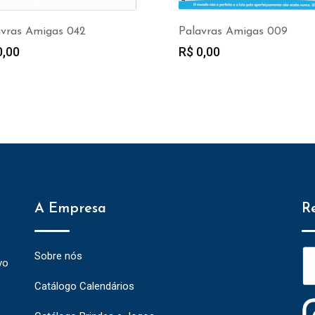
Palavras Amigas 009
avras Amigas 042
R$
0,00
,00
A Empresa
R
Sobre nós
vo
Catálogo Calendários